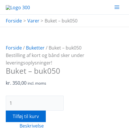
Gå
Buket
til
-
indholdet
buk050
Forside
Varer
Buket – buk050
antal
Forside
/
Buketter
/ Buket – buk050
Bestilling af kort og bånd sker under
leveringsoplysninger!
Buket – buk050
kr.
350,00
incl. moms
Tilføj til kurv
Beskrivelse