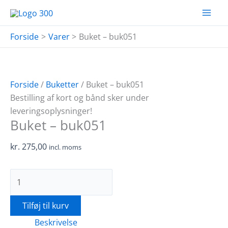
Gå
Buket
til
-
indholdet
buk051
Forside
Varer
Buket – buk051
antal
Forside
/
Buketter
/ Buket – buk051
Bestilling af kort og bånd sker under
leveringsoplysninger!
Buket – buk051
kr.
275,00
incl. moms
Tilføj til kurv
Beskrivelse