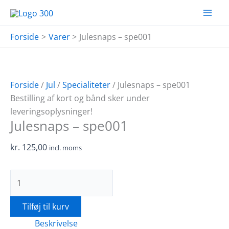
Gå
Julesnaps
til
-
indholdet
spe001
Forside
Varer
Julesnaps – spe001
antal
Forside
/
Jul
/
Specialiteter
/ Julesnaps – spe001
Bestilling af kort og bånd sker under
leveringsoplysninger!
Julesnaps – spe001
kr.
125,00
incl. moms
Tilføj til kurv
Beskrivelse