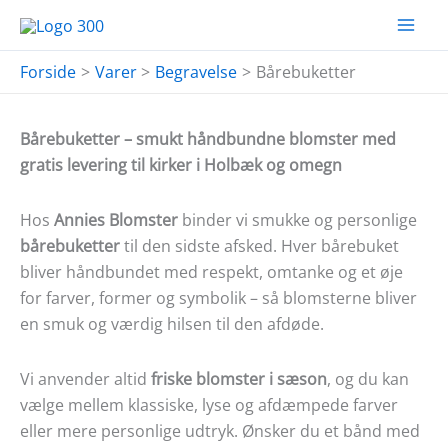
Gå
til
indholdet
Forside
Varer
Begravelse
Bårebuketter
Bårebuketter – smukt håndbundne blomster med
gratis levering til kirker i Holbæk og omegn
Hos
Annies Blomster
binder vi smukke og personlige
bårebuketter
til den sidste afsked. Hver bårebuket
bliver håndbundet med respekt, omtanke og et øje
for farver, former og symbolik – så blomsterne bliver
en smuk og værdig hilsen til den afdøde.
Vi anvender altid
friske blomster i sæson
, og du kan
vælge mellem klassiske, lyse og afdæmpede farver
eller mere personlige udtryk. Ønsker du et bånd med