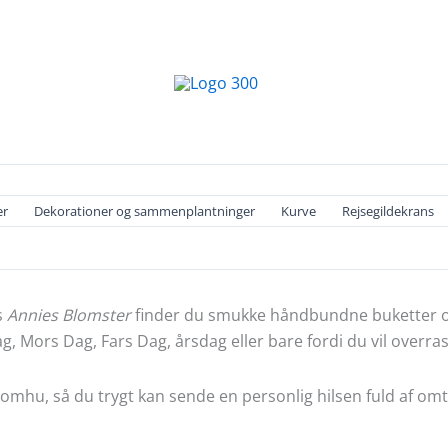
er
Dekorationer og sammenplantninger
Kurve
Rejsegildekrans
s
Annies Blomster
finder du smukke håndbundne buketter og 
ag, Mors Dag, Fars Dag, årsdag eller bare fordi du vil overr
omhu, så du trygt kan sende en personlig hilsen fuld af omtan