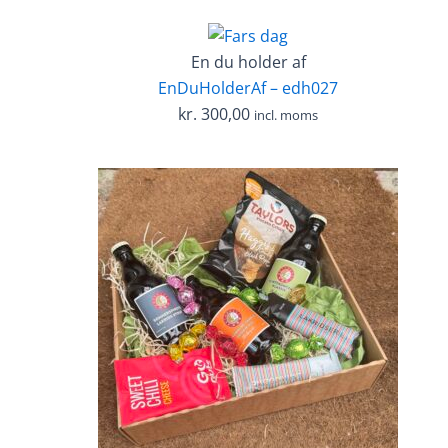
En du holder af
EnDuHolderAf – edh027
kr.
300,00
incl. moms