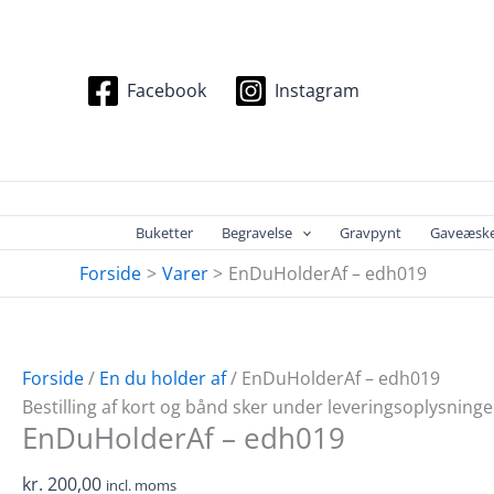
Gå
EnDuHolderAf
til
-
indholdet
edh019
Facebook
Instagram
antal
Buketter
Begravelse
Gravpynt
Gaveæsk
Forside
Varer
EnDuHolderAf – edh019
Forside
/
En du holder af
/ EnDuHolderAf – edh019
Bestilling af kort og bånd sker under leveringsoplysninge
EnDuHolderAf – edh019
kr.
200,00
incl. moms