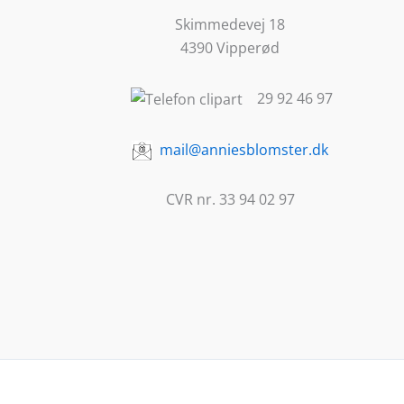
Skimmedevej 18
4390 Vipperød
29 92 46 97
mail@anniesblomster.dk
CVR nr. 33 94 02 97