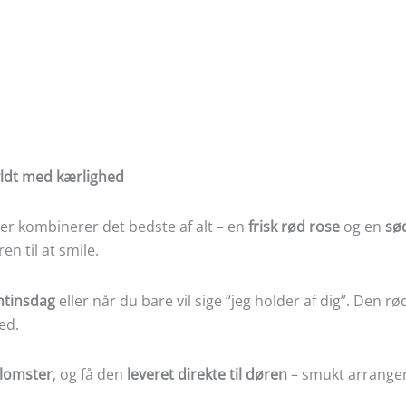
ldt med kærlighed
der kombinerer det bedste af alt – en
frisk rød rose
og en
sø
n til at smile.
ntinsdag
eller når du bare vil sige “jeg holder af dig”. De
ed.
Blomster
, og få den
leveret direkte til døren
– smukt arrangere